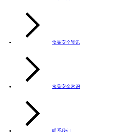
食品安全资讯
食品安全常识
联系我们