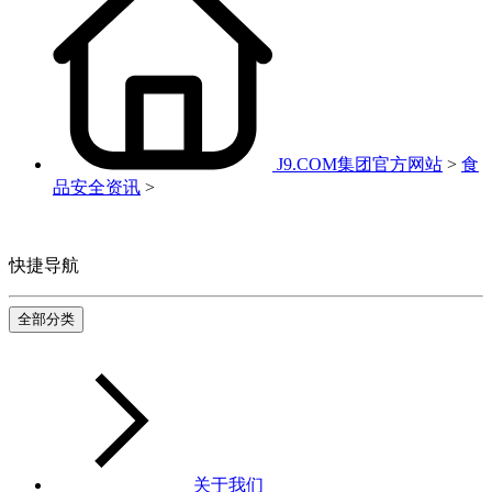
J9.COM集团官方网站
>
食
品安全资讯
>
快捷导航
全部分类
关于我们