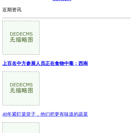
近期资讯
上百名中方参展人员正在食物中毒；西南
40年紧盯菜篮子，他们把更有味道的蔬菜