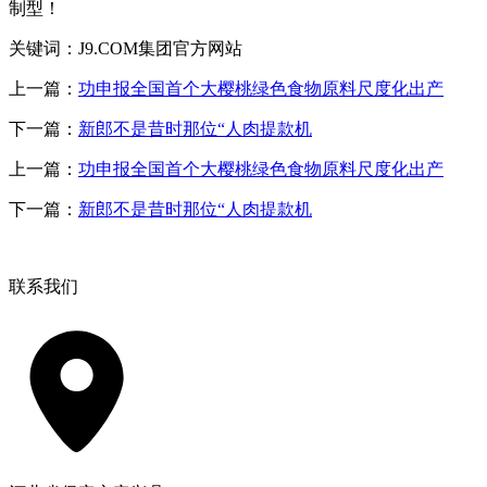
制型！
关键词：J9.COM集团官方网站
上一篇：
功申报全国首个大樱桃绿色食物原料尺度化出产
下一篇：
新郎不是昔时那位“人肉提款机
上一篇：
功申报全国首个大樱桃绿色食物原料尺度化出产
下一篇：
新郎不是昔时那位“人肉提款机
联系我们