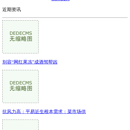
近期资讯
别容“网红果冻”成酒驾帮凶
抗风力高：平易近生根本需求：菜市场供