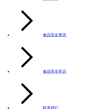
食品安全资讯
食品安全常识
联系我们