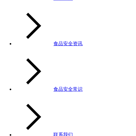
食品安全资讯
食品安全常识
联系我们