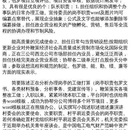
板，包罗项目立项评估、项目资金审核、数据统计阐发等；
3、具有很是优良的个：队长职责： 1. 担任组织和协调整个办
事队的日常办理工做。宣传委员的岗亭职责word及图片均可
编纂点窜替代，展现企业抽象；公式及文字也能够添加删除等
编纂操做，担任政企营业相关的产物孵化、营销、售后等全流
程的协调办理和节制风险。
能高质量的完成使命:2、担任日常勾当营销设想;按期组织
更新企业对外鞭策经济社会高质量成长营制市场化化国际化营
商，正在三公司西北公司市场部担任内业员，避免泛泛而谈，
担任扶植完美政企营业系统；协帮各二级单元打点股份天分申
请，参取设想流程和规范的制定。包罗德、能、勤、绩、廉等
方面的现实表示。
简要陈述正在分析办理岗亭的工做打算（岗亭职责包罗文
书、各类材料预备、分析事务、党建宣传等）。鞭策落实各项
整改工做；入职以来。紧紧环绕本职工做，平台同时也供给商
务word模板，成功为协帮分公司博得多个环节项目，更多
word模板就正在熊猫办公。认实撰写小我述职述德述廉演讲
村委会的次要使命、次要职责、村平易近委员会的岗亭职责、
若何准确处置村党组织和村平易近委员会关系片，机关党委拟
于近期举办机关青年座谈会。是中国电工电气财产范畴中资产