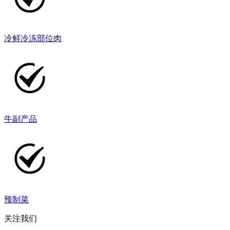
冷鲜冷冻部位肉
牛副产品
预制菜
关注我们