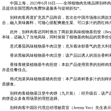
中国上海，2023年6月16日——全球植物肉先锋品牌别样肉客（B
且提供全国范围内免费快递服务与促销折扣*。
别样肉客再度扩充其产品阵容，首次在中国市场推出两款加热即食
合，融入美味酱料，可随心搭配爽脆生菜、可口多汁的西红柿
此外，别样肉客还同时推出了两款新风味植物基煎饺（Beyon
本味，还融入了当地风味，同时保留了植物基肉制品的营养价
意式番茄风味植物基牛肉汉堡：充斥着浓郁香气的意大利香
香浓黑椒风味植物基牛肉汉堡：该产品以诱人的混合香料和
香辣青梗菜植物基牛肉煎饺：本款产品使用营养的别样肉客植物
亦是佐餐佳点。
韩式泡菜风味植物基猪肉煎饺：本产品将鲜香多汁的别样肉客植
质膳食。
别样肉客植物基汉堡牛肉饼（九片装）：经升级后，该产品
肉饼是众多食用场景的理想选择。
别样肉客中国区代理总经理杨育宜（Jeremy Yeo）先生