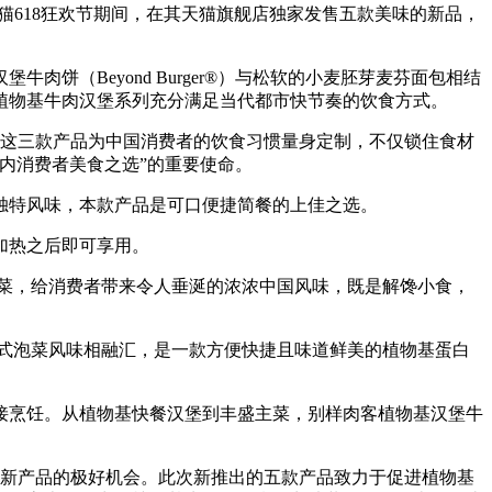
布将于天猫618狂欢节期间，在其天猫旗舰店独家发售五款美味的新品，
（Beyond Burger®）与松软的小麦胚芽麦芬面包相结
植物基牛肉汉堡系列充分满足当代都市快节奏的饮食方式。
装）。这三款产品为中国消费者的饮食习惯量身定制，不仅锁住食材
内消费者美食之选”的重要使命。
特风味，本款产品是可口便捷简餐的上佳之选。
加热之后即可享用。
梗菜，给消费者带来令人垂涎的浓浓中国风味，既是解馋小食，
韩式泡菜风味相融汇，是一款方便快捷且味道鲜美的植物基蛋白
烹饪。从植物基快餐汉堡到丰盛主菜，别样肉客植物基汉堡牛
肉客新产品的极好机会。此次新推出的五款产品致力于促进植物基