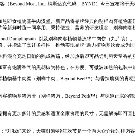
eyond Meat, Inc., 纳斯达克代码：BYND）今日宣
植物基牛肉汉堡。新产品将品牌经典的别样肉客植物基汉堡牛肉饼
片等新鲜时蔬一同享用。秉持便捷、营养的研发理念，别样肉客
d Dumplings®）以及别样肉客植物基汉堡牛肉饼（九片
值，并增添了烹饪多样性，推动实现品牌“助力植物基饮食成为国
料混合充足日晒的熟成番茄，经加热后即可品尝到唇齿留香的独
富有饱满香气的黑胡椒为特色，在方便、可微波加热的包装中
基牛肉糜（别样牛肉，Beyond Beef™）与香辣脆爽的青
物基猪肉糜（别样猪肉，Beyond Pork™）与味道正宗的
拥有更加多汁的质感和适宜全家食用的尺寸，无需解冻即可直接
表示：“对我们来说，天猫618购物狂欢节是一个向大众介绍别样