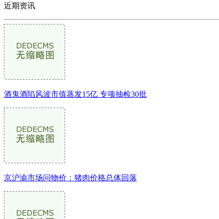
近期资讯
酒鬼酒陷风波市值蒸发15亿 专项抽检30批
京沪渝市场问物价：猪肉价格总体回落