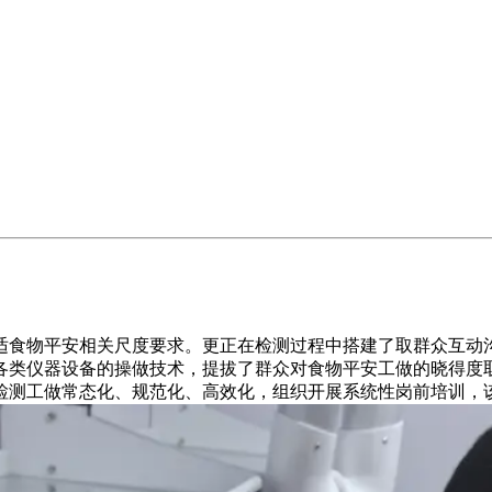
食物平安相关尺度要求。更正在检测过程中搭建了取群众互动沟
类仪器设备的操做技术，提拔了群众对食物平安工做的晓得度取
检测工做常态化、规范化、高效化，组织开展系统性岗前培训，