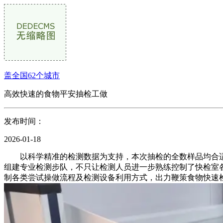
盖全国62个城市
高效快速的食物平安抽检工做
发布时间：
2026-01-18
以科学精准的检测数据为支持，本次抽检的全数样品均合适
组建专业检测步队，不只让检测人员进一步熟练控制了快检室各
制各类尝试操做流程及检测设备利用方式，出力鞭策食物快速