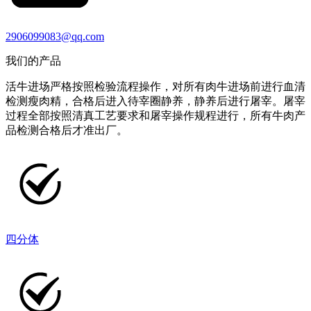
2906099083@qq.com
我们的产品
活牛进场严格按照检验流程操作，对所有肉牛进场前进行血清
检测瘦肉精，合格后进入待宰圈静养，静养后进行屠宰。屠宰
过程全部按照清真工艺要求和屠宰操作规程进行，所有牛肉产
品检测合格后才准出厂。
四分体