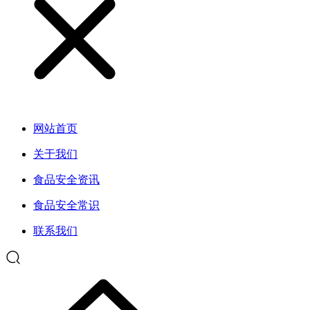
网站首页
关于我们
食品安全资讯
食品安全常识
联系我们