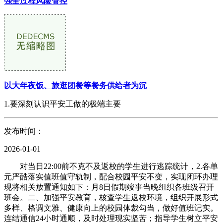
强全过程风险管控
以大年夜饭、旅逛团餐等餐务供给者为沉
1.要深刻认识平安工做的极端主要
发布时间：
2026-01-01
对当日22:00前不克不及返校的学生进行逃踪统计，2.各单
元严酷落实值班值守轨制，配合校园平安不变，实现闭环办理
现将相关放置通知如下：月8日假期竣事当晚组织各班级召开
班会。二、加强平安教育，核查学生返校环境，组织开展形式
多样、格调文雅、健康向上的校园体裁勾当，做好值班记实。
连结通信24小时通顺，及时处理现实坚苦；指导学生树立平安