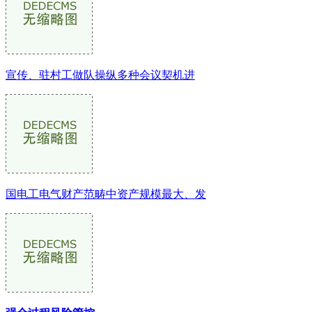
宣传、驻村工做队操纵多种会议契机进
国电工电气财产范畴中资产规模最大、发