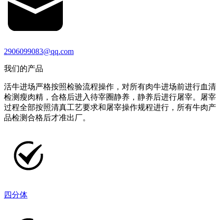
2906099083@qq.com
我们的产品
活牛进场严格按照检验流程操作，对所有肉牛进场前进行血清
检测瘦肉精，合格后进入待宰圈静养，静养后进行屠宰。屠宰
过程全部按照清真工艺要求和屠宰操作规程进行，所有牛肉产
品检测合格后才准出厂。
四分体