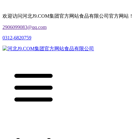
欢迎访问河北J9.COM集团官方网站食品有限公司官方网站！
2906099083@qq.com
0312-6820759