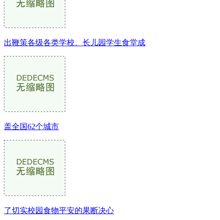
出鞭策各级各类学校、长儿园学生食堂成
盖全国62个城市
了切实校园食物平安的果断决心