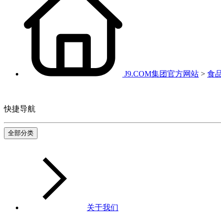
J9.COM集团官方网站
>
食
快捷导航
全部分类
关于我们