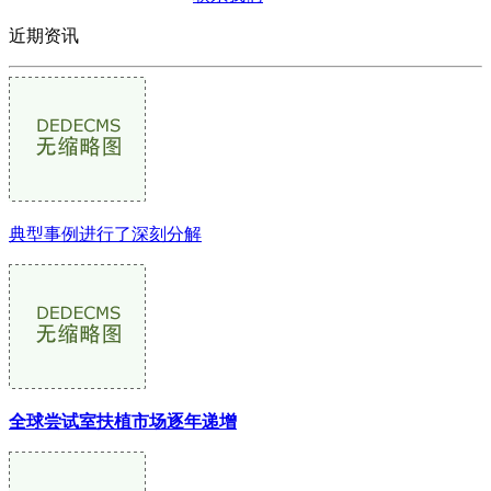
近期资讯
典型事例进行了深刻分解
全球尝试室扶植市场逐年递增