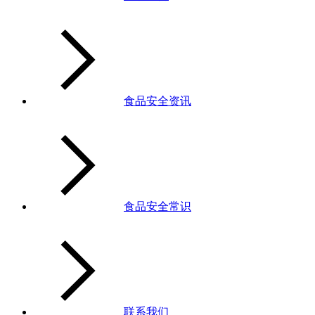
食品安全资讯
食品安全常识
联系我们