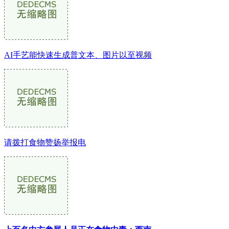
AI手艺能快速生成普文本、图片以至视频
请拨打食物赞扬举报电