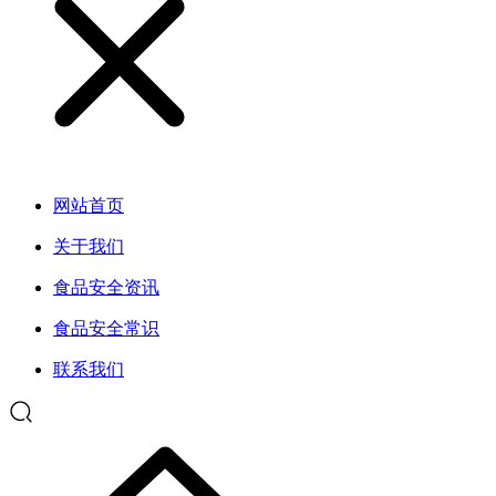
网站首页
关于我们
食品安全资讯
食品安全常识
联系我们