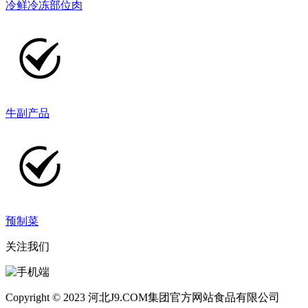
冷鲜冷冻部位肉
牛副产品
预制菜
关注我们
Copyright © 2023 河北J9.COM集团官方网站食品有限公司