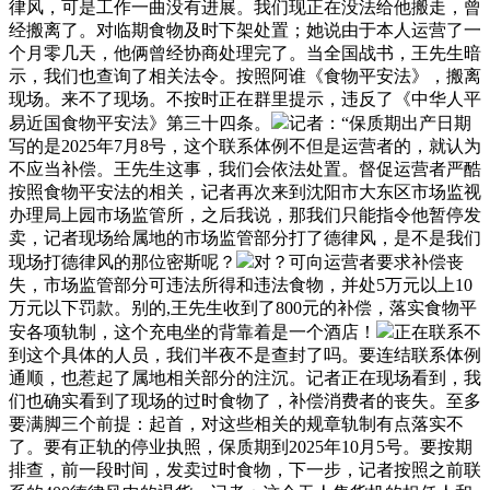
律风，可是工作一曲没有进展。我们现正在没法给他搬走，曾
经搬离了。对临期食物及时下架处置；她说由于本人运营了一
个月零几天，他俩曾经协商处理完了。当全国战书，王先生暗
示，我们也查询了相关法令。按照阿谁《食物平安法》，搬离
现场。来不了现场。不按时正在群里提示，违反了《中华人平
易近国食物平安法》第三十四条。
记者：“保质期出产日期
写的是2025年7月8号，这个联系体例不但是运营者的，就认为
不应当补偿。王先生这事，我们会依法处置。督促运营者严酷
按照食物平安法的相关，记者再次来到沈阳市大东区市场监视
办理局上园市场监管所，之后我说，那我们只能指令他暂停发
卖，记者现场给属地的市场监管部分打了德律风，是不是我们
现场打德律风的那位密斯呢？
对？可向运营者要求补偿丧
失，市场监管部分可违法所得和违法食物，并处5万元以上10
万元以下罚款。别的,王先生收到了800元的补偿，落实食物平
安各项轨制，这个充电坐的背靠着是一个酒店！
正在联系不
到这个具体的人员，我们半夜不是查封了吗。要连结联系体例
通顺，也惹起了属地相关部分的注沉。记者正在现场看到，我
们也确实看到了现场的过时食物了，补偿消费者的丧失。至多
要满脚三个前提：起首，对这些相关的规章轨制有点落实不
了。要有正轨的停业执照，保质期到2025年10月5号。要按期
排查，前一段时间，发卖过时食物，下一步，记者按照之前联