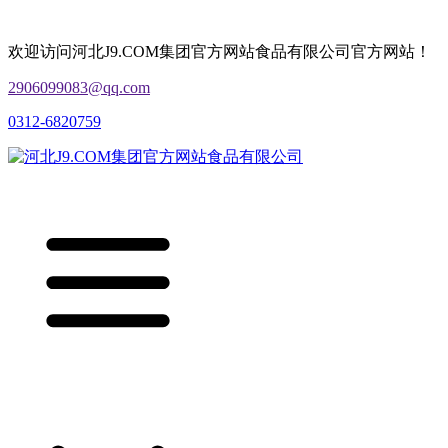
欢迎访问河北J9.COM集团官方网站食品有限公司官方网站！
2906099083@qq.com
0312-6820759