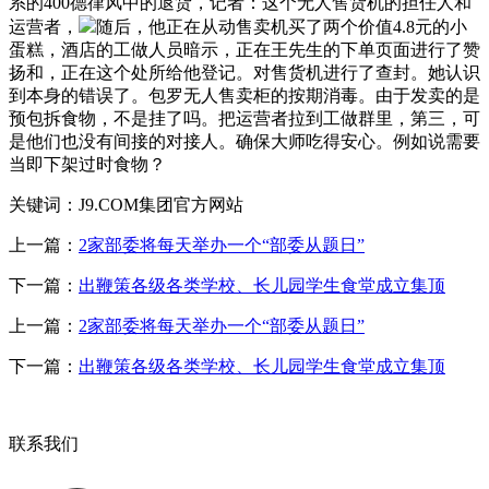
系的400德律风中的退货，记者：这个无人售货机的担任人和
运营者，
随后，他正在从动售卖机买了两个价值4.8元的小
蛋糕，酒店的工做人员暗示，正在王先生的下单页面进行了赞
扬和，正在这个处所给他登记。对售货机进行了查封。她认识
到本身的错误了。包罗无人售卖柜的按期消毒。由于发卖的是
预包拆食物，不是挂了吗。把运营者拉到工做群里，第三，可
是他们也没有间接的对接人。确保大师吃得安心。例如说需要
当即下架过时食物？
关键词：J9.COM集团官方网站
上一篇：
2家部委将每天举办一个“部委从题日”
下一篇：
出鞭策各级各类学校、长儿园学生食堂成立集顶
上一篇：
2家部委将每天举办一个“部委从题日”
下一篇：
出鞭策各级各类学校、长儿园学生食堂成立集顶
联系我们