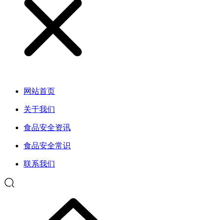
网站首页
关于我们
食品安全资讯
食品安全常识
联系我们