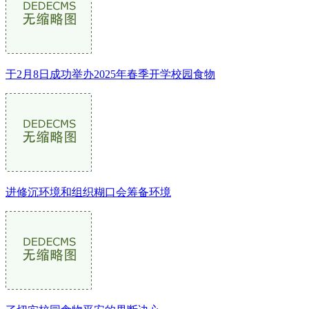
于2月8日成功举办2025年春季开学校园食物
进修沉环境和组织糊口会筹备环境