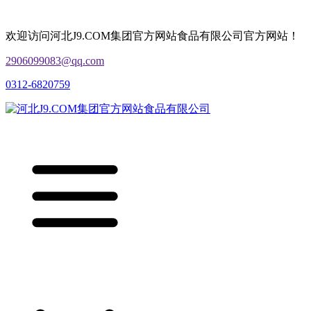
欢迎访问河北J9.COM集团官方网站食品有限公司官方网站！
2906099083@qq.com
0312-6820759