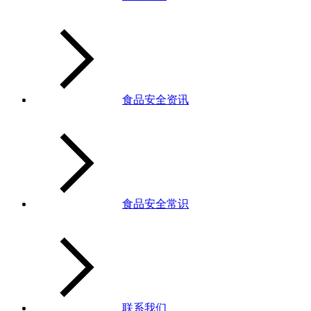
食品安全资讯
食品安全常识
联系我们