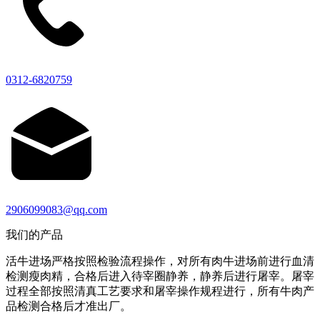
0312-6820759
2906099083@qq.com
我们的产品
活牛进场严格按照检验流程操作，对所有肉牛进场前进行血清
检测瘦肉精，合格后进入待宰圈静养，静养后进行屠宰。屠宰
过程全部按照清真工艺要求和屠宰操作规程进行，所有牛肉产
品检测合格后才准出厂。