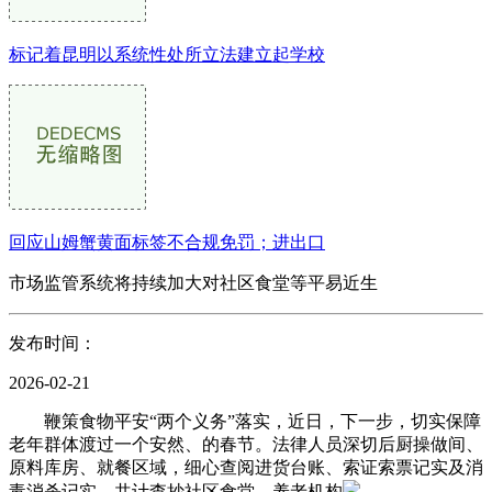
标记着昆明以系统性处所立法建立起学校
回应山姆蟹黄面标签不合规免罚；进出口
市场监管系统将持续加大对社区食堂等平易近生
发布时间：
2026-02-21
鞭策食物平安“两个义务”落实，近日，下一步，切实保障
老年群体渡过一个安然、的春节。法律人员深切后厨操做间、
原料库房、就餐区域，细心查阅进货台账、索证索票记实及消
毒消杀记实，共计查抄社区食堂、养老机构