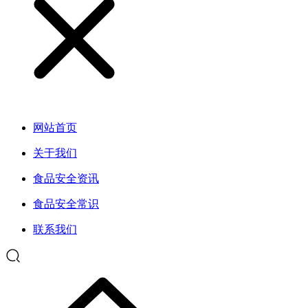
网站首页
关于我们
食品安全资讯
食品安全常识
联系我们