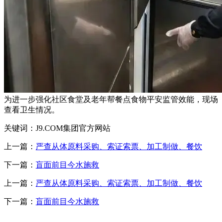
为进一步强化社区食堂及老年帮餐点食物平安监管效能，现场
查看卫生情况。
关键词：J9.COM集团官方网站
上一篇：
严查从体原料采购、索证索票、加工制做、餐饮
下一篇：
盲面前目今水施救
上一篇：
严查从体原料采购、索证索票、加工制做、餐饮
下一篇：
盲面前目今水施救