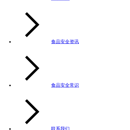
食品安全资讯
食品安全常识
联系我们