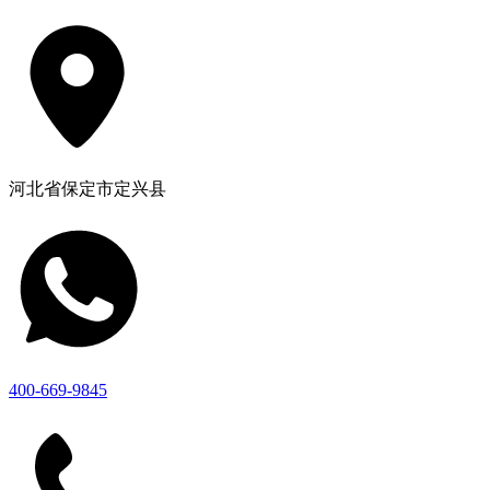
河北省保定市定兴县
400-669-9845