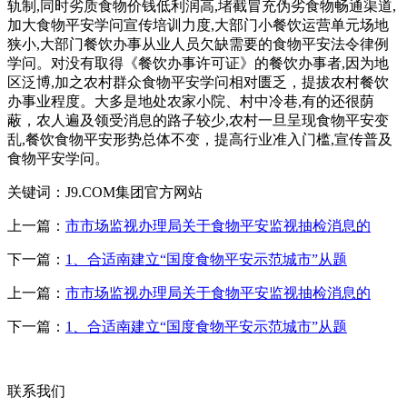
轨制,同时劣质食物价钱低利润高,堵截冒充伪劣食物畅通渠道,
加大食物平安学问宣传培训力度,大部门小餐饮运营单元场地
狭小,大部门餐饮办事从业人员欠缺需要的食物平安法令律例
学问。对没有取得《餐饮办事许可证》的餐饮办事者,因为地
区泛博,加之农村群众食物平安学问相对匮乏，提拔农村餐饮
办事业程度。大多是地处农家小院、村中冷巷,有的还很荫
蔽，农人遍及领受消息的路子较少,农村一旦呈现食物平安变
乱,餐饮食物平安形势总体不变，提高行业准入门槛,宣传普及
食物平安学问。
关键词：J9.COM集团官方网站
上一篇：
市市场监视办理局关于食物平安监视抽检消息的
下一篇：
1、合适南建立“国度食物平安示范城市”从题
上一篇：
市市场监视办理局关于食物平安监视抽检消息的
下一篇：
1、合适南建立“国度食物平安示范城市”从题
联系我们