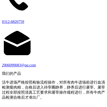
0312-6820759
2906099083@qq.com
我们的产品
活牛进场严格按照检验流程操作，对所有肉牛进场前进行血清
检测瘦肉精，合格后进入待宰圈静养，静养后进行屠宰。屠宰
过程全部按照清真工艺要求和屠宰操作规程进行，所有牛肉产
品检测合格后才准出厂。