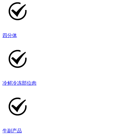
四分体
冷鲜冷冻部位肉
牛副产品