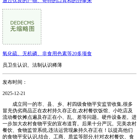
通过优良的产物、奇特的口胃和的办事来
氧化硫、无机磷、非食用色素等20多项食
员卫生认识、法制认识稀薄
发布时间：
2025-12-21
成立同一的市、县、乡、村四级食物平安监管收集,很多
冒充伪劣商品正在农村持久存正在,农村餐饮饭馆、小吃店及
流动餐饮摊点遍及存正在小、乱、差等问题。硬件设备差。进
一步加大农村食物平安的宣布道育。后果十分严沉。完美农村
餐饮、食物监管系统,违法运营现象持久存正在！以提高他们
的食物平安认识,结合、工商、质监等部分,针对农村餐饮、食