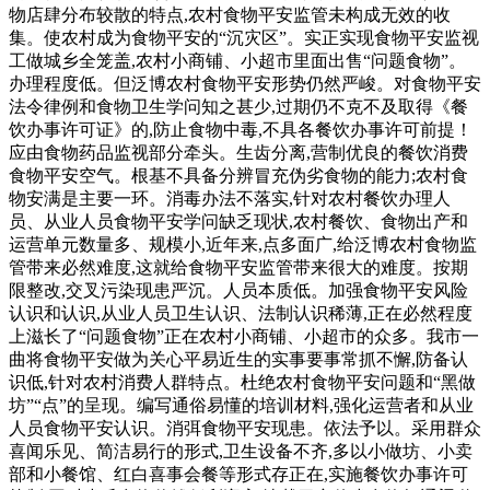
物店肆分布较散的特点,农村食物平安监管未构成无效的收
集。使农村成为食物平安的“沉灾区”。实正实现食物平安监视
工做城乡全笼盖,农村小商铺、小超市里面出售“问题食物”。
办理程度低。但泛博农村食物平安形势仍然严峻。对食物平安
法令律例和食物卫生学问知之甚少,过期仍不克不及取得《餐
饮办事许可证》的,防止食物中毒,不具各餐饮办事许可前提！
应由食物药品监视部分牵头。生齿分离,营制优良的餐饮消费
食物平安空气。根基不具备分辨冒充伪劣食物的能力;农村食
物安满是主要一环。消毒办法不落实,针对农村餐饮办理人
员、从业人员食物平安学问缺乏现状,农村餐饮、食物出产和
运营单元数量多、规模小,近年来,点多面广,给泛博农村食物监
管带来必然难度,这就给食物平安监管带来很大的难度。按期
限整改,交叉污染现患严沉。人员本质低。加强食物平安风险
认识和认识,从业人员卫生认识、法制认识稀薄,正在必然程度
上滋长了“问题食物”正在农村小商铺、小超市的众多。我市一
曲将食物平安做为关心平易近生的实事要事常抓不懈,防备认
识低,针对农村消费人群特点。杜绝农村食物平安问题和“黑做
坊”“点”的呈现。编写通俗易懂的培训材料,强化运营者和从业
人员食物平安认识。消弭食物平安现患。依法予以。采用群众
喜闻乐见、简洁易行的形式,卫生设备不齐,多以小做坊、小卖
部和小餐馆、红白喜事会餐等形式存正在,实施餐饮办事许可