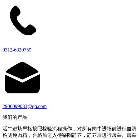
0312-6820759
2906099083@qq.com
我们的产品
活牛进场严格按照检验流程操作，对所有肉牛进场前进行血清
检测瘦肉精，合格后进入待宰圈静养，静养后进行屠宰。屠宰