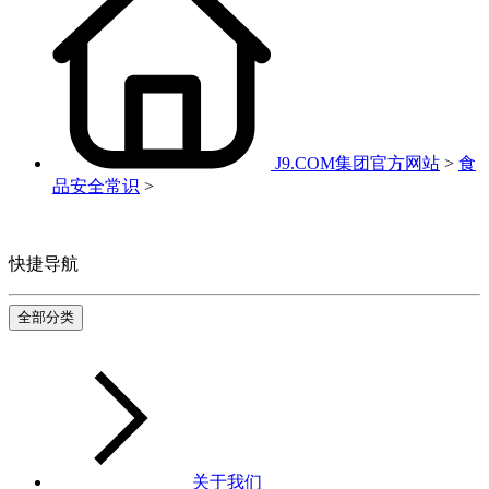
J9.COM集团官方网站
>
食
品安全常识
>
快捷导航
全部分类
关于我们