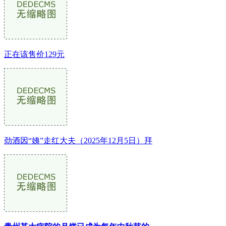
正在该售价129元
劲酒因“姨”走红大夫（2025年12月5日）拜