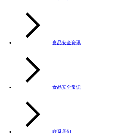
食品安全资讯
食品安全常识
联系我们