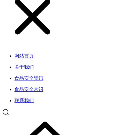
网站首页
关于我们
食品安全资讯
食品安全常识
联系我们