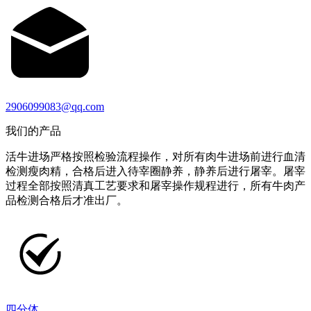
2906099083@qq.com
我们的产品
活牛进场严格按照检验流程操作，对所有肉牛进场前进行血清
检测瘦肉精，合格后进入待宰圈静养，静养后进行屠宰。屠宰
过程全部按照清真工艺要求和屠宰操作规程进行，所有牛肉产
品检测合格后才准出厂。
四分体