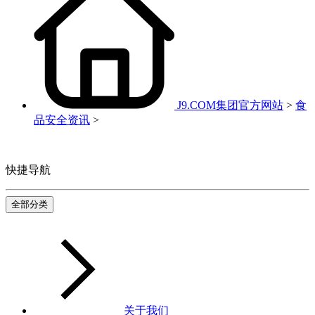
J9.COM集团官方网站
>
食
品安全资讯
>
快捷导航
全部分类
关于我们