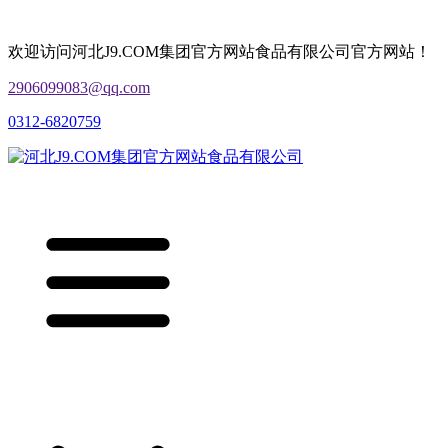
欢迎访问河北J9.COM集团官方网站食品有限公司官方网站！
2906099083@qq.com
0312-6820759