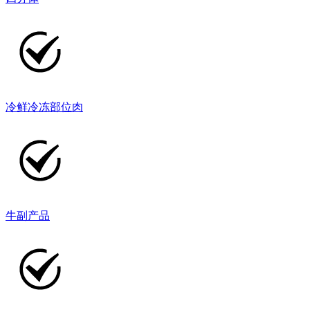
冷鲜冷冻部位肉
牛副产品