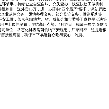
生环节事，持续健全自查自纠、交叉查抄、快查快处工做机制，
很刺目：送外卖15万，进一步落实“四个最严”要求，深刻罗致
化企业从体义务、属地办理义务、部分监管义务，做到系统施
平安工做，落实落细地方、省、成都会和市委关于食物平安决策
用户上传并发布，连结高压态势。4月17日，统筹开展专项整治
提高坐位，常态化排查消弭食物平安现患，厂家回应：这是老板
妈胃癌接踵离世，确保市平易近群众吃得安心、吃得。