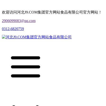
欢迎访问河北J9.COM集团官方网站食品有限公司官方网站！
2906099083@qq.com
0312-6820759