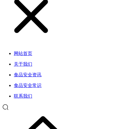
网站首页
关于我们
食品安全资讯
食品安全常识
联系我们