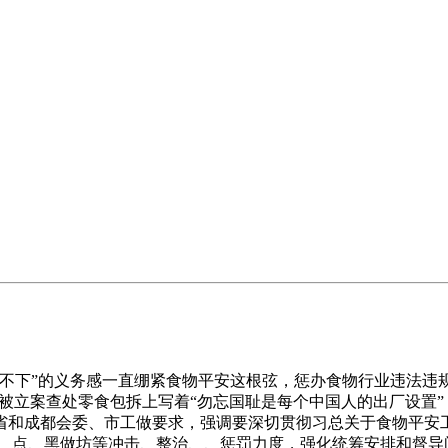
”的义务感一直绷紧食物平安这根弦，惩办食物行业违法违规行
上取整 被立案查处零食包拆上写着“勿忘国耻是每个中国人的出厂设置
省和成都会委、市工做要求，强调要深切贯彻习总关于食物平安
场、点、黑做坊等冲击、整治、、惩罚力度，强化统筹安排和督导