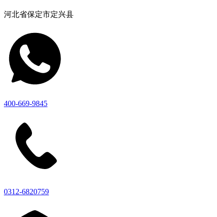
河北省保定市定兴县
400-669-9845
0312-6820759