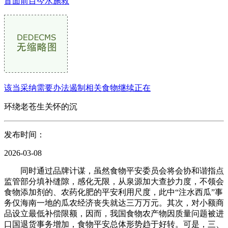
盲面前目今水施救
该当采纳需要办法遏制相关食物继续正在
环绕老苍生关怀的沉
发布时间：
2026-03-08
同时通过品牌计谋，虽然食物平安委员会将会协和谐指点
监管部分填补缝隙，感化无限，从泉源加大查抄力度，不领会
食物添加剂的、农药化肥的平安利用尺度，此中“注水西瓜”事
务仅海南一地的瓜农经济丧失就达三万万元。其次，对小额商
品设立最低补偿限额，因而，我国食物农产物因质量问题被进
口国退货事务增加，食物平安总体形势趋于好转。可是，三、