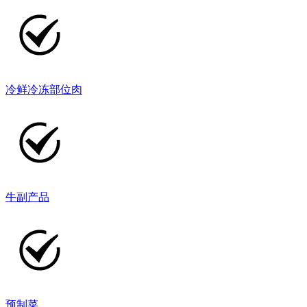
冷鲜冷冻部位肉
牛副产品
预制菜