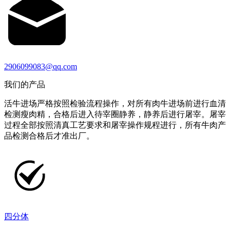
2906099083@qq.com
我们的产品
活牛进场严格按照检验流程操作，对所有肉牛进场前进行血清
检测瘦肉精，合格后进入待宰圈静养，静养后进行屠宰。屠宰
过程全部按照清真工艺要求和屠宰操作规程进行，所有牛肉产
品检测合格后才准出厂。
四分体