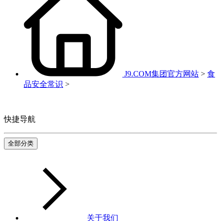
J9.COM集团官方网站
>
食
品安全常识
>
快捷导航
全部分类
关于我们