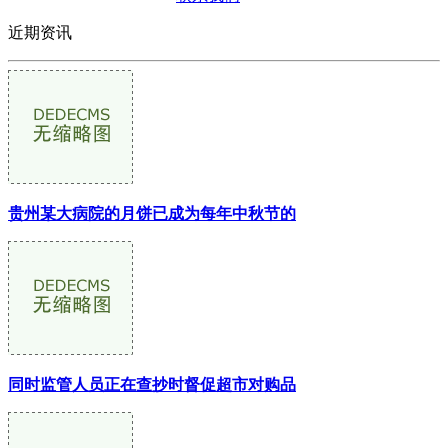
近期资讯
贵州某大病院的月饼已成为每年中秋节的
同时监管人员正在查抄时督促超市对购品