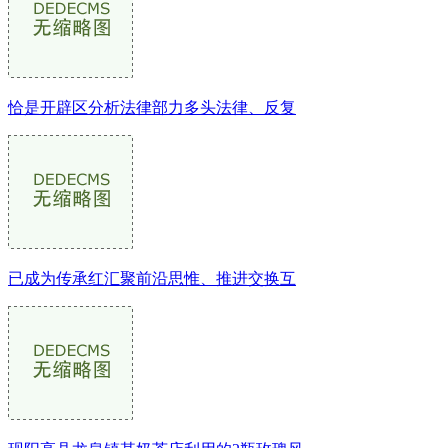
恰是开辟区分析法律部力多头法律、反复
已成为传承红汇聚前沿思惟、推进交换互