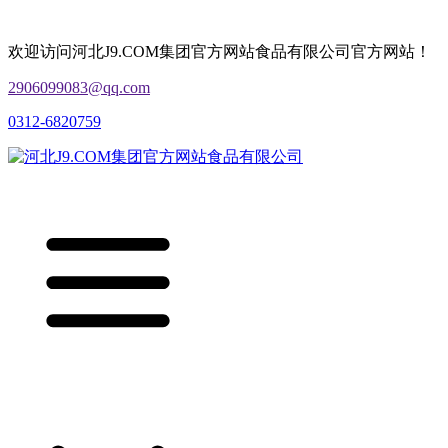
欢迎访问河北J9.COM集团官方网站食品有限公司官方网站！
2906099083@qq.com
0312-6820759