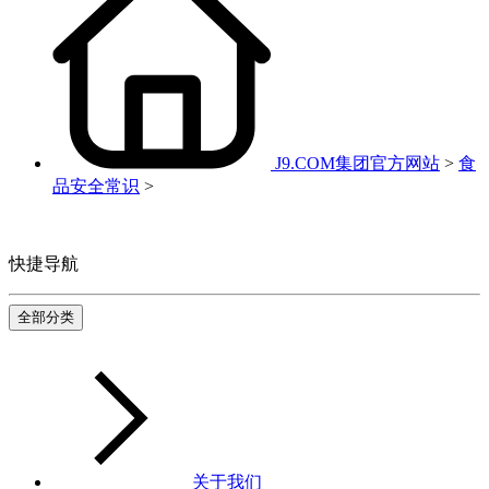
J9.COM集团官方网站
>
食
品安全常识
>
快捷导航
全部分类
关于我们