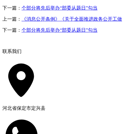
下一篇：
个部分将先后举办“部委从题日”勾当
上一篇：
《消息公开条例》《关于全面推进政务公开工做
下一篇：
个部分将先后举办“部委从题日”勾当
联系我们
河北省保定市定兴县