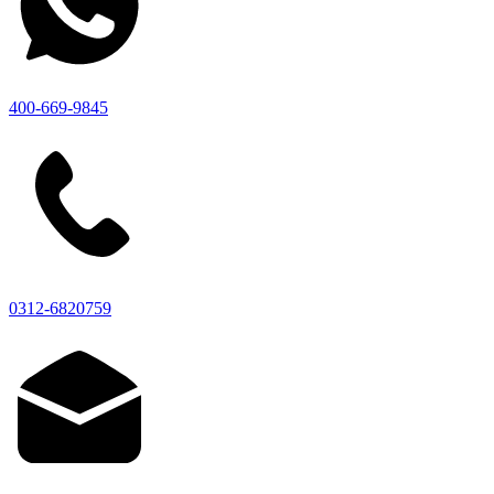
400-669-9845
0312-6820759