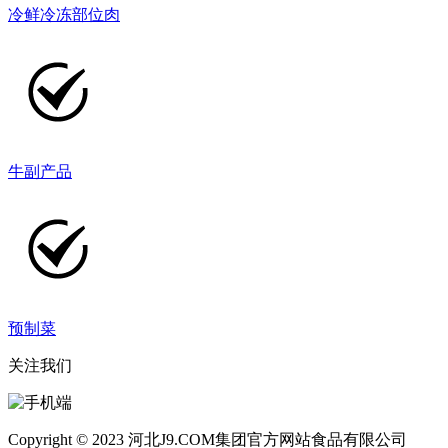
冷鲜冷冻部位肉
牛副产品
预制菜
关注我们
Copyright © 2023 河北J9.COM集团官方网站食品有限公司